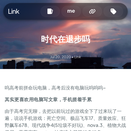
Link
时代在退步吗
Jul 20, 2020
•
Link
呜高考前拼命玩电脑，高考后没有电脑玩呜呜呜~
其实更喜欢用电脑写文章，手机搓着手累
由于高考完无聊，去把以前玩过的游戏全下了过来玩了一
遍，说说手机游戏：死亡空间、极品飞车17、质量效应、狂
野飙车678、现代战争4(5垃圾不好玩)、nova.3、植物大战