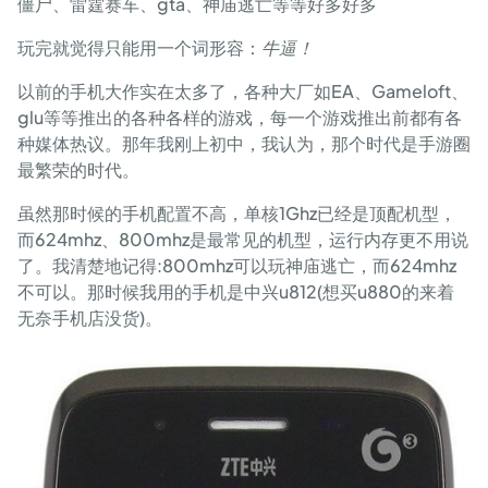
僵尸、雷霆赛车、gta、神庙逃亡等等好多好多
玩完就觉得只能用一个词形容：
牛逼！
以前的手机大作实在太多了，各种大厂如EA、Gameloft、
glu等等推出的各种各样的游戏，每一个游戏推出前都有各
种媒体热议。那年我刚上初中，我认为，那个时代是手游圈
最繁荣的时代。
虽然那时候的手机配置不高，单核1Ghz已经是顶配机型，
而624mhz、800mhz是最常见的机型，运行内存更不用说
了。我清楚地记得:800mhz可以玩神庙逃亡，而624mhz
不可以。那时候我用的手机是中兴u812(想买u880的来着
无奈手机店没货)。