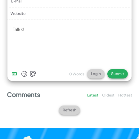
E-Mail
Website
Login
Submit
0
Words
Comments
Latest
Oldest
Hottest
Refresh