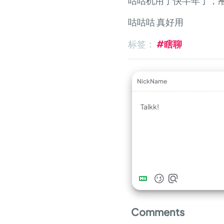
咕咕机用了快半年了，
咕咕咕 真好用
标签：
#瞎聊
NickName
Comments