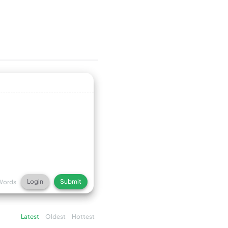
Login
Submit
Words
Latest
Oldest
Hottest