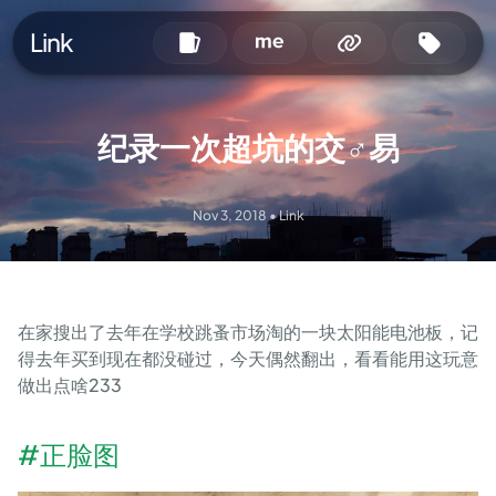
Link
纪录一次超坑的交♂易
Nov 3, 2018
•
Link
在家搜出了去年在学校跳蚤市场淘的一块太阳能电池板，记
得去年买到现在都没碰过，今天偶然翻出，看看能用这玩意
做出点啥233
#正脸图